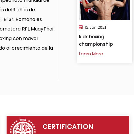
ampeonato mundial de
ás de19 años de
. El Sr. Romano es
12 Jan 2021
promotora RFL MuayThai
kick boxing
 boxing con mayor
championship
do al crecimiento de la
Learn More
CERTIFICATION