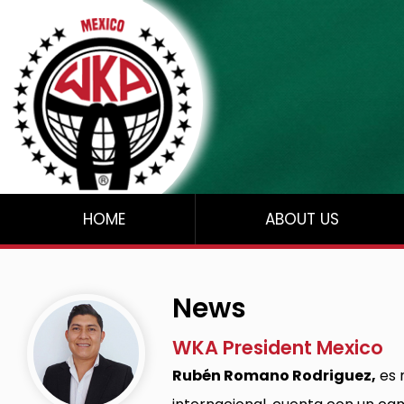
HOME
ABOUT US
News
WKA President Mexico
Rubén Romano Rodriguez,
es 